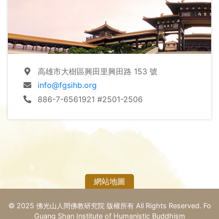
當代詮釋，而「三好」具有更強的操作性。
「人間論壇」搭配本院「人間佛教思想十堂課」12月
「人間佛教淨土觀」，收錄西北大學王雪梅教授〈論
星雲大師人間淨土思想的實踐性特徵〉。「佛法論
高雄市大樹區興田里興田路 153 號
義」，上海大學道安佛學研究中心特聘研究員李嘉
俊，考察早期瑜伽行派在思想與行持兩個方面側重於
info@fgsihb.org
人間性的理論和實踐。「本懷輯要」，選錄山東師範
886-7-6561921 #2501-2506
大學譚潔教授〈星雲大師的「人間佛教」佛陀本懷思
想探析〉。
「專題連載」部分，佛光大學闞正宗教授〈台灣佛教
新史〉第18 篇，談殖民時期日本佛教各宗派在台所辦
期刊；東京大學名譽教授末木文美士《作為思想的近
網站地圖
代佛教》最後一講，從研究的視角來看大乘佛教的實
踐。
© 2025 佛光山人間佛教研究院 版權所有 All Rights Reserved. Fo
Guang Shan Institute of Humanistic Buddhism