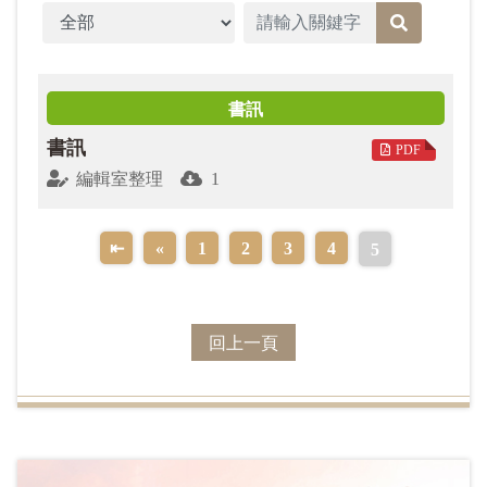
末，檢視今年，我們總共分享了431篇文章，其中，論
文章分類
文67篇、藝文364則，還有特別製作的「我心中充滿感
謝―星雲大師『如是說』」專題，祈願讀者在清淨文
海中，獲取無上法味，心開意解。
書訊
書訊
PDF
本期論文版「星雲大師人間佛教思想系列專題：三
編輯室整理
1
好」，共有5 篇文章。首篇〈三好〉，結集4 則大師專
述的短文，對三好的價值、原則，詳盡論述，舉例豐
富。香港中文大學人間佛教研究中心陳劍鍠教授論述
⇤
«
1
2
3
4
5
「三好運動」的倡導與影響，及其與政治關係的釋
疑。
回上一頁
江南大學鄧子美教授結合「三好」與業報緣起論，論
證二者與改善個人命運之間的關聯。日本愛媛大學邢
東風教授，從現實層面闡述人人行「三好」，才能共
同營造優質的文明社會。西北大學李海波教授認為，
「三好」與儒家君子文化都是中國傳統文化創造性的