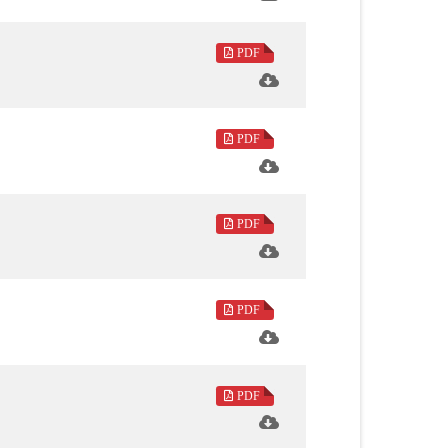
契理契機的教育方法。
PDF
社會學、音樂、歷史、信仰等不同角度，提
PDF
十年的天下文化創辦人高希均先生，理性剖
。
PDF
喜與自在。享有「中國成就最高的在生探險
PDF
力保護中國古代建築和文化遺產的梁思成。
侃侃而談五十年的人生修行路及辦案經驗。
PDF
散文、照古鑑今、人物專訪、人間情味、童