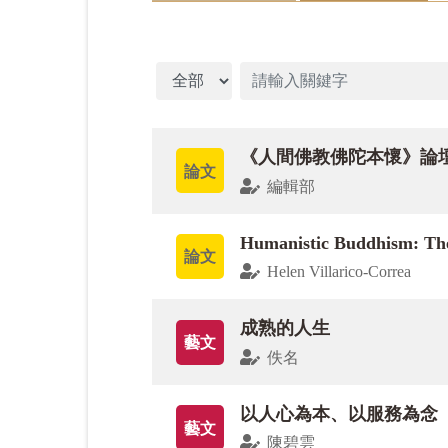
佛教的傳播弘法因應各種的條件因緣，而
為中心」。
文章分類
因此，本期論文星雲大師以《佛法真義．
《人間佛教佛陀本懷》論
〈人間佛教的理念與實踐〉，闡述人間佛
論文
編輯部
此外，李利安教授〈中國式信仰的出路何
Humanistic Buddhism: The 
中心 」觀察思考〉，有利於我們了解印
論文
Helen Villarico-Correa
在經典上，邱高興教授以平易近人的筆調
成熟的人生
藝文
與文獻應用〉，是引導進入法華思想進門
佚名
佛陀是一位教育家，而培養人才，重視教
以人心為本、以服務為念
藝文
下，教育無所不在的生命力。慈容法師〈人間
陳碧雲