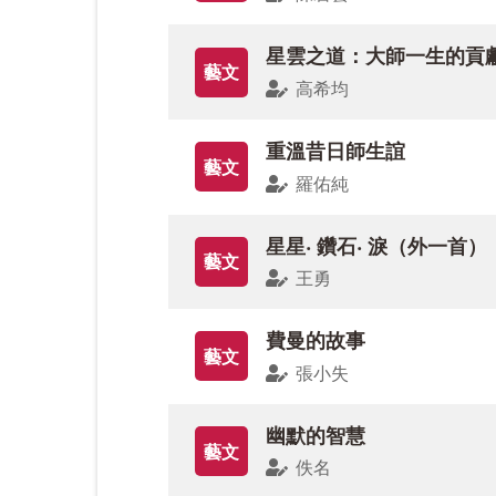
質〉、孟慶娟講師〈雲湖書院──可借鑑
星雲之道：大師一生的貢
藝文
而5 月份人間佛教研究院在上海舉辦一
高希均
供大家認識人間佛教的過去現在和未來
重溫昔日師生誼
藝文
藝文版，「人間佛教專題」這次收錄了高
羅佑純
析大師特有的人間性格，肯定大師一生的
星星‧ 鑽石‧ 淚（外一首）
藝文
七歲就開始跟隨大師學佛的鄭石岩教授，
王勇
家」之名的黃效文先生，目前是佛陀紀念
費曼的故事
藝文
此外，資深報人張作錦先生，帶領我們走
張小失
從事滿學研究多年的閻崇年，生動講述愛
幽默的智慧
藝文
本期新詩除了收錄前輩鄭愁予先生的詩作
佚名
話、漫畫、專題報導，以及戴忠仁先生現