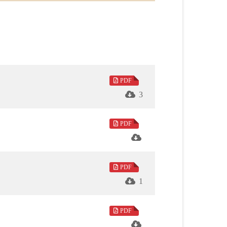
而萬變不離其宗，佛教的根源仍然是「以法
利喜的本懷。北京大學哲學系樓宇烈教授
PDF
務之用。
3
人間佛教回傳印度研究──「佛光山德里文教
PDF
境界；永本法師〈《法華經》的特色、價值
PDF
1
詮釋與傳承〉，活活潑潑的闡述道在日用當
PDF
rea〈人間佛教：光明大學之生涯學習的本