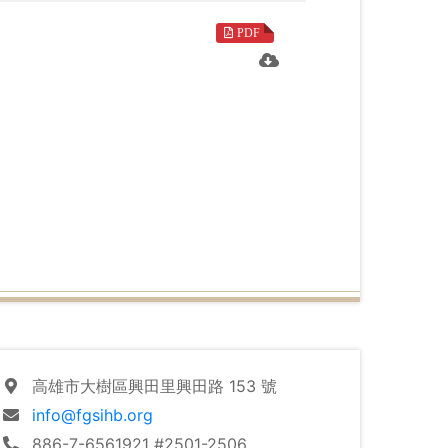
PDF
主們，由於有您們熱情的參與，才能讓這塊
記。
高雄市大樹區興田里興田路 153 號
info@fgsihb.org
886-7-6561921 #2501-2506