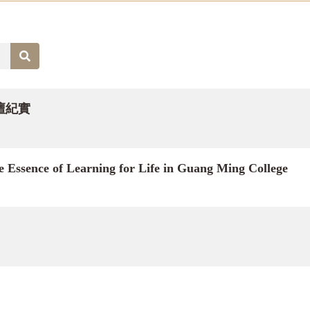
有不同現象的發展演進，儘管樹大分枝，形式上有各種變化，然
序》詮釋佛教教義積極、樂觀、解脫的精神要義，揭櫫佛陀示教
壇紀實
教以人文精神，融合出世入世，展現提升人生品格及淨化社會服
在？〉，提出對治當代中國信仰缺失的十大藥方；邱永輝教授〈
Essence of Learning for Life in Guang Ming College
度現前佛教的發展情形。
，暢述〈人間佛教與華嚴思想〉，認識人間佛教事事無礙的美妙
的重要論文。
育，是復興佛教的根本。麻天祥教授〈星雲大師對臨濟禪的現代
佛教兒童教育的內涵〉、菲律賓光明大學校長Helen V. Cor