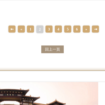
家，以及默默筆耕的朋友們，還有支持或贊助本刊的讀者及功德
寫作的朋友們，加入創作的行列，共同為人間佛教留下時代的印
⇤
«
1
3
4
5
6
»
⇥
2
回上一頁