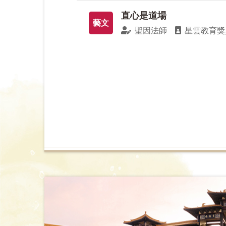
隨著沙發客來上課計畫負責人楊宗翰先生
直心是道場
藝文
聖因法師
星雲教育獎
在2017 年5 月16 日《星雲大師全
作者讓佛陀、孔子、老子展開一場別開生