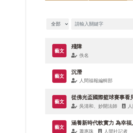
時序入秋，本刊企盼為讀者們帶來豐盛的
理得的人生。
文章分類
本期論文版，刊登星雲大師〈人間佛教的
殘障
興教授〈人間佛教的孝道觀――以《阿含
藝文
佚名
間佛教需要「人間解釋」――論星雲大師
重要性。
沉潛
藝文
人間福報編輯部
蔡昌雄教授〈從宗教對話到宗教參與──
以平等觀為宗教多元論所帶來的意涵。
從佛光盃國際籃球賽事看
藝文
吳清和、妙開法師
人
王偉教授〈慈心悲願，利樂人間──從「
踐。另有秦瑜教授〈大學通識教育中的佛
涵養新時代軟實力 為幸福
和挑戰。
藝文
蕭惠珠
人間社記者