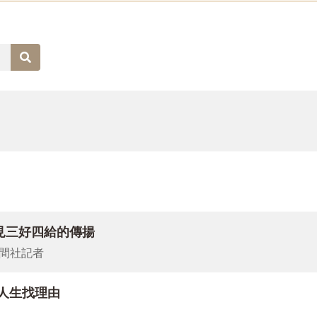
心靈秋收。「佛說一切法，為治一切心」，佛教的三藏十二部經
「治心十法」〉，在紛紛擾擾的內外世界中，開發我們的真心佛
經》為主〉，提供了解原始佛教的佛陀本懷，以及中國佛教如何
對佛教的創造性解釋〉，從中華文化的時空背景，了解佛教中國
佛光山「神明聯誼會」的新宗教多元論意涵〉，從「宗教參與」
見三好四給的傳揚
間社記者
慈悲心」看星雲大師人間佛教思想與實踐〉從教育、文化、慈善
教文化教育教學探索〉，以實例探討近年佛教文化作為通識教育
人生找理由