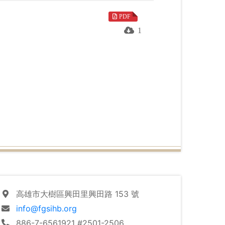
PDF
1
師說些什麼，而在本期舞台劇本〈三菩提〉中，
著作者的思路波動在美好漣漪之上。
高雄市大樹區興田里興田路 153 號
info@fgsihb.org
886-7-6561921 #2501-2506