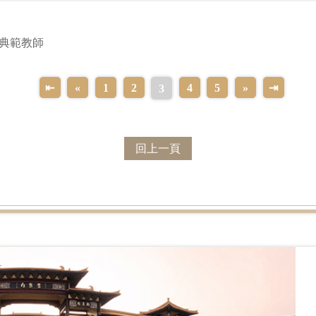
一起走進校園，讓孩子看見不同角度的世界。
典範教師
集》發布會上，張亞中教授談到，如果佛陀遇見星雲大師，他會對大
面的對談。還有許多好文未能逐次介紹，有待讀者一一品味，隨
⇤
«
1
2
4
5
»
⇥
3
回上一頁