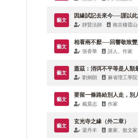
木村清孝教授《華嚴經入門》進入第五講
因緣試記去來今──謹以此
論述彌陀淨土與彌勒淨土思想的異同與其
藝文
靜賢法師
南京棲霞山
英文版論文“Rethinking the Precept of Not Ta
相看兩不厭──回響敬致
訪兩岸寺院田野調查，就戒律的精神以及
藝文
張香華
詩人、作家
藝文版，首先收錄世界日報總編輯常誠容
蓋茲：消弭不平等是人類
大師的行誼。在閱讀〈昨日華香〉專欄時
藝文
劉炯朗
麻省理工學院
前塵往事，無論是童騃時的記憶，或是五
要留一條路給別人走，別
在〈歷史風華〉專欄，介紹宗仰上人一生
藝文
戴晨志
作家
之外，尚發起編纂《頻伽藏》工作，當帝
是佛門龍象也是鐵錚錚的漢子，了解這位
玄光寺之緣（外二章）
藝文
梁丹丰
畫家、散文家
〈人生修行路〉專欄中，作者堅持對於這