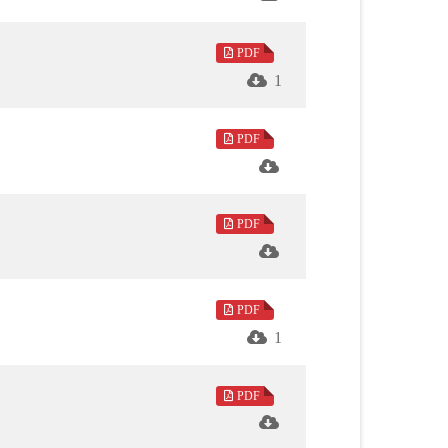
雪梅教授〈當彌勒遇見彌陀〉的精采對談，
PDF
1
uddhist Nunneries” 乃Tzu-Lung Chiu 博士實際走
PDF
悟，讀者可藉此了解法會內容也可一探星雲
PDF
之情。台灣知名水彩畫家梁丹丰女士，緬憶
PDF
四十四代祖師，亦是佛光山祖師，憂國憂民
1
，實幹的精神在其修行實踐當中，宗仰上人
與抱負。
PDF
付出。另外，如何把世界帶進教室？讓我們