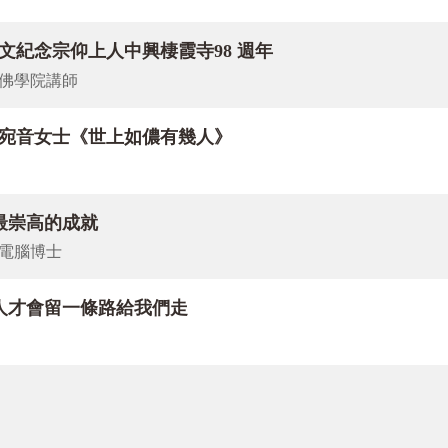
，講述「盧舍那佛的淨土」；「論壇紀實」記錄陳劍鍠教授與王
文紀念宗仰上人中興棲霞寺98 週年
奧妙之處。
佛學院講師
king Money in Contemporary Taiwanese and Mainland Chinese B
豐宛音女士《世上如儂有幾人》
現代實踐性作深入的探討。
女士，書寫去年參與佛光山萬緣水陸法會之後，對生命的種種感
最崇高的成就
，透過詩人溫婉細膩的筆觸，讓我們感受到作家與畫家惺惺相惜
電腦博士
十年前與玄光寺的一段因緣，深信寺院是人們心靈的歸依處。
人才會留一條路給我們走
的品行道義，其有愛國奇僧之美譽。宗仰上人為禪宗臨濟法脈第
制成了過去式，上人急流勇退回到金山寺閉關，不慕名、不邀功
偉人的人生歷程，或許喚出那些早已被你我埋入內心深處的理想
些特別點兒的孩子付出，我們且看作者如何走得心甘情願，歡喜