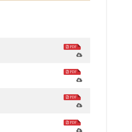
，無非是帶領著我們把心找回來，活出心安
性，得以自在灑脫。農曆七月是孝道月，廣
PDF
進一步的發揚光大孝道思想。陳堅教授〈人
化、本土化的形成，闡述人間佛教對當代的
PDF
取代「宗教對話」的角度切入，詮釋人間佛教
PDF
、共修四方面來闡述大師對人間的關懷與實
課程走進大學講堂，所迎向的時代發展機遇
PDF