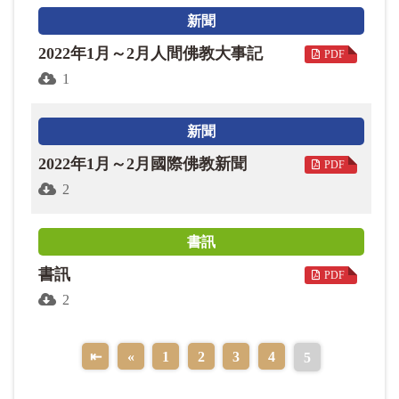
現人心的淨化，引領人類達至善美生活。法鼓文理學
新聞
院博士生陳陶透過文獻學、歷史以及思想分析的方
法，對大師「四句教」之提出進行詳細考察，並深入
2022年1月～2月人間佛教大事記
PDF
探究其內涵。
1
「人間論壇」，刊登香港中文大學人間佛教研究中心
新聞
陳劍鍠教授〈星雲大師的辦學理念及其貢獻―以慈惠
2022年1月～2月國際佛教新聞
PDF
法師擘劃籌建為核心之探討〉，文中爬梳慈惠法師如
2
何落實星雲大師的教育理念，將佛法運用在辦學上，
從事各項文教事業。
書訊
「本懷輯要」，華梵大學林素玟教授以時代、目的、
書訊
PDF
歷史、本體、方法、功能、未來等7 個面向，闡明星雲
2
大師提倡人間佛教，回歸佛陀本懷的思想體系。
⇤
«
1
2
3
4
5
「專欄連載」部分，佛光大學闞正宗教授〈台灣佛教
新史〉第20 篇講述日本殖民時期佛教教育，本期先談