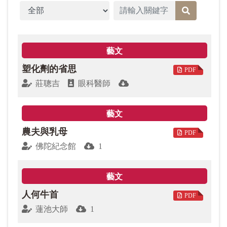
春的開始，萬物復甦，草木萌芽，大自然充滿新活
文章分類
力，我們也要帶著滿滿的正能量，迎接新一年的挑
戰。
藝文
論文版，「星雲大師全集」配合本院「人間佛教經典
塑化劑的省思
PDF
十堂課」線上講座，本期選錄〈《成就的祕訣：金剛
莊聰吉
眼科醫師
經》第二章―祕訣：般若〉一文，大師講述了什麼是
般若，以及如何在生活中實踐般若，讀之令人十分受
藝文
用。
農夫與乳母
PDF
佛陀紀念館
1
特集「星雲大師人間佛教思想專題：四句教」，共有3
篇論文。西北大學李利安教授以二重結構分析「佛說
的、人要的、淨化的、善美的」之間的關係，實乃融
藝文
信、解、行、證於一體，在建構佛教領域的信仰認同
人何牛首
和文化共識方面具有重要意義。雲南師範大學李廣良
PDF
教授以社會學角度，論述「人間佛教」就是佛陀之
蓮池大師
1
教，為現代人生所需要，並通過多樣的實踐形式，實