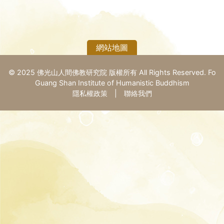
謙法師在百忙中如期供稿外，我們也收錄了覺誠法
師、覺培法師、滿紀法師、渡也、林素玲、莊聰吉、
周遠馨、陳伯軒、楊瑞寶、吳一忠，以及中國大陸佛
教學者弘學、終南山佛教文化研究所副所長心一居
網站地圖
士、安徽蒙城關帝中學侯興鋒老師，以及年輕寫手如
翔、江羅、劉學正等人的文章。
© 2025 佛光山人間佛教研究院 版權所有 All Rights Reserved. Fo
Guang Shan Institute of Humanistic Buddhism
隱私權政策
|
聯絡我們
1 月22 日國際知名的佛教僧侶一行禪師，在越南順化
市圓寂，編輯室特別收錄一篇語錄，以茲懷念。漫畫
專欄，邀請王平老師以明末高僧蓮池大師的護生故事
〈人何牛首〉為腳本，伏祈天下人皆能尊重生命、慈
心護生。
三月正值春天，萬物出蟄，邀請您提起手中的健筆，
共同彩繪耕耘、莊嚴人間的真善與美。