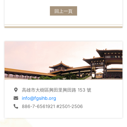
臨濟宗妙心寺派上篇；美國加州柏克萊大學榮譽教授
回上一頁
蘭卡斯特《佛教海線絲綢之路》第3章，談佛教大圓環
的弘傳和發展，中英文同步刊登。
藝文版，首篇刊登與佛光山結緣將近40 年的散文作家
方杞居士〈星雲大師的文化念力〉，文中引述《我不
是「呷教」的和尚》書中原文，彰顯大師畢生傳揚人
間佛教的文化念力及弘法革新之魄力。接著，收錄佛
光山西來寺住持慧東法師的父親錢超塵居士，款款寫
來送子出家前後，態度和觀念上的轉變。「名家精
粹」專欄帶您走進張曉風女士〈一句好話〉的人生感
悟。
高雄市大樹區興田里興田路 153 號
info@fgsihb.org
「人物側寫」收錄香港大學佛學研究中心客座教授溫
886-7-6561921 #2501-2506
金玉老師書寫與豐一吟先生來往20 幾年的寸心感動與
鼓舞。另一位是作家歐銀釗女士側寫認識黃春明老師
34 年來的逸文軼事，讀來倍感親切。這期除了感謝滿