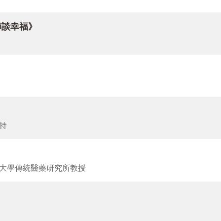
把握流金時光，共讀30 篇出自心靈智光的佳文。本期「一筆
變與無常、失落與悲傷。大師說：名和利，得者怕失落，失者勤
師談幸福》
情懷〉回顧他與大師近20 年的情誼，透過一通電話、一碗素麵
佛教史，「前一千年之一僧，是玄奘大和尚；後一千年之一僧，
法師、覺多法師兩位博士比丘尼，分別記錄了人間佛教在歐洲弘
走向世界。讀之，不難從歷史發展脈絡，窺見人間行者化苦難為
持
人間音緣「樂」悠揚。其一，可在林少雯老師筆下雲水天下，探
曲、獻唱的歌聲裡，品味大師「人間音緣」含藏的幸福法味。而心
大學傳統醫藥研究所教授
、增加所愛，而是讓煩惱越來越少」的修行真諦。知如法師11 
篇圖文並茂、觀察深邃的遊記。
趙慧玲等未及介紹的華采大作，歡迎讀者從中採擷思想的花蔓、