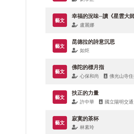
在如歌的三月，萬物齊吟，藝文版邀請讀者
〈好了歌〉，帶領吾人省思人生所面臨的
幸福的況味─讀《星雲大
藝文
自在。
盧麗娜
歷史學家閻崇年教授，在〈星雲大師的愛國
昆德拉的詩意沉思
藝文
大師應世的巧妙智慧。他認為中國兩千年
如炬
「人間佛教專題」有兩篇重磅之作，永有
佛陀的標月指
藝文
師的引領、鼓勵、推動之下，萬丈豪情地
心保和尚
佛光山寺住
特別推薦兩個新專欄：佛光淨土寰宇周、
扶正的力量
藝文
掃描歌譜旁QR code，在滿樂法師譜
許中華
國立陽明交通
前，有《阿含經》嗎？修行不是增加貪心
遙想河西走廊佛教歷史之光燦與再興，是
寂寞的茶杯
藝文
林素玲
其他諸篇，如許中華、歐宗智、江江明、