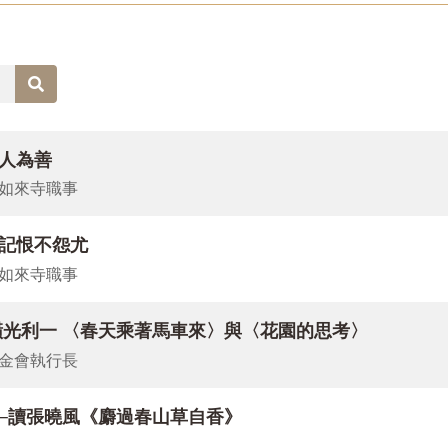
派生意盎然，在新的一年，祝福各位讀者開啟信心之門，耕耘希
之道〉，大師告訴我們，用人得要識人、識能，用其所長，不計
人為善
文明與「文明交流與互鑑」〉一文，剖析近現代佛教研究所秉持
如來寺職事
學碩士生于騰與程恭讓教授師生，從日本天台僧圓仁入唐求法遊
間佛教的交流性。
不記恨不怨尤
人間佛教生死學的理論建構與實踐〉從生死學視角出發，分析星
如來寺職事
「投稿園地」，玄奘大學碩士生赤列南佳循著那爛陀寺傳承的角
人間．悲智雙運—星雲大師的人間佛教性格與實踐範型》一書，
橫光利一 〈春天乘著馬車來〉與〈花園的思考〉
金會執行長
第5 篇，黃夏年教授以中國與斯里蘭卡兩國的佛教史料，梳理古
─讀張曉風《麝過春山草自香》
自身與親友的經歷，談生命的三大信使—「病、老、死」，中英文