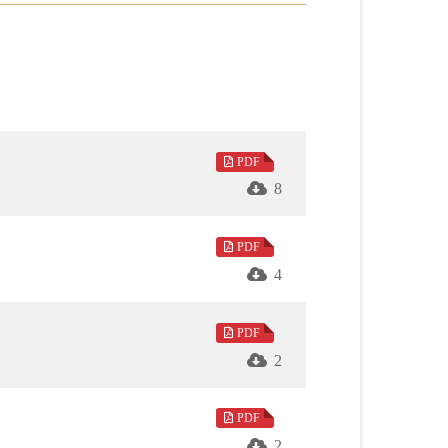
望的種子，培養因緣，開創美好人生。
仇恨，有胸量有器度，如此方堪為一名成功
PDF
的西方範式的盲點和誤區，並指出佛教文明
8
歷的視角分析，得出海上絲路與大運河為中
PDF
雲大師針對生死問題的全面開示，發現人間
4
度，從三方面來闡述人間佛教的修持。「書
引導讀者透過該書序言，一窺闡發全書議題
PDF
2
錫蘭師子國的建立與社會習俗改變的脈絡；
PDF
同步刊登。
2