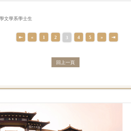
能量「向前有路」，迎接新一年的挑戰。
學文學系學士生
⇤
«
1
2
4
5
»
⇥
3
回上一頁