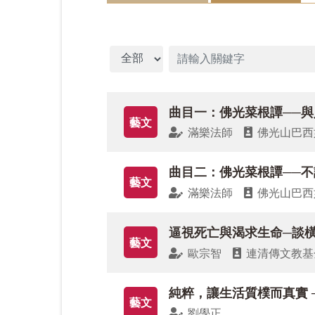
暮春三月，草長鶯飛，正是綠芽發枝，一
文章分類
本期論文版「星雲大師全集」選刊〈用人
的領導者。
曲目一：佛光菜根譚──與
「人間論壇」，北京大學王頌教授〈佛教
藝文
滿樂法師
佛光山巴西
觀將為人類文明的未來提供啟迪。上海大
外佛教文化的思想連繫搭建橋梁，蘊含人
曲目二：佛光菜根譚──
藝文
「青年文海」，西北大學博士生石慶周〈
滿樂法師
佛光山巴西
佛教具有特色和系統的生死觀與解脫觀。
評」部分，中山大學越建東教授評《凝視
逼視死亡與渴求生命─談
藝文
的六大幽旨。
歐宗智
連清傳文教基
「專題連載」，【佛教與海洋文明】專欄
純粹，讓生活質樸而真實 
【邂逅佛教】第3 篇，蘭卡斯特教授以
藝文
劉學正