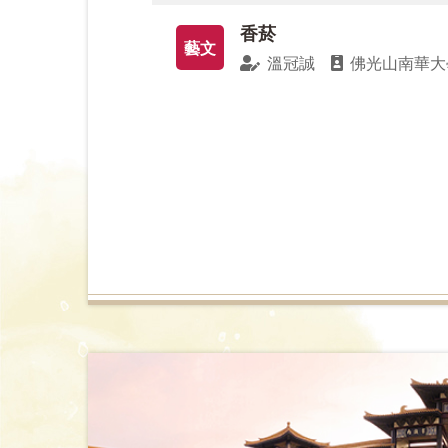
節，萬象復甦，祝福大家都能帶著滿滿正
香菸
藝文
溫冠誠
佛光山南華大