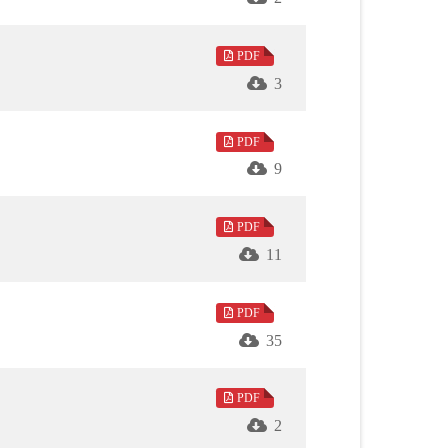
字」，大師以曹雪芹《紅樓夢》之哲學名篇
追求，唯有將這份患得患失放下，才能解脫
PDF
3
、一場邀約、一次12小時對談……，交織出
PDF
則是星雲大師！」
9
揚以及佛光童軍團，如何在開山祖師星雲大
PDF
甘露的修行心跡，值得一讀再讀！
11
索五大洲佛光道場的開創與發展；其二，可
PDF
保和尚〈佛陀的標月指〉提出「佛陀還沒成佛之
35
天寶貴的行旅隨筆，記述半條絲路見聞，從中
PDF
2
情義的醇香，以豐富心靈的花園。驚蟄時