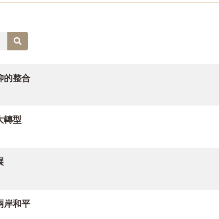
星雲大師人間佛教傳燈錄》終於出版，本套書以395 冊《星雲
踐，是引導閱讀《全集》的入徑。為饗讀者，我們特別製作專題
仰的整合
老師以不同面向綜論《雜阿含經》，文共十講，分四次連載，期
化文明的視野，深入探討印光法師提倡「敬惜字紙」的文化內涵
大轉型
圓滿篇，黃夏年教授介紹義淨大師翻譯的《佛為海龍王說法印經
數個具體實例，引導我們思考佛教所謂的慈悲與覺悟，探索人性連
展
的光輝交映於心，本期藝文版也在這雙重祝福中悄然展開。如春
佛誕日．念母恩】專題中，六位橫跨文學與佛教領域的重要作者
女士「盡母責，行佛道」的悲願與堅定：她既是仁慈的母親，也
兩岸和平