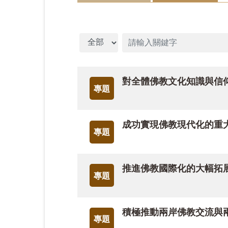
歷時二年，彙編星雲大師人間佛教思想的《
雲大師建構的人間佛教思想體系與具體實
文章分類
表感想及書評，作為大眾閱讀之前導。
對全體佛教文化知識與信
本期論文版，特邀獨立佛學研究者蘇錦坤
專題
園地」，中國政法大學碩士生魏瑋以現代
成功實現佛教現代化的重
「專題連載」部分，【佛教與海洋文明】
專題
【邂逅佛教】第9 篇，蘭卡斯特教授以
推進佛教國際化的大幅拓
專題
當五月暖陽靜靜灑落大地，佛誕與母親節
章為明燈，供養一分慈悲與感念的心。【
安平與白先勇的追憶文字，書寫辜嚴倬雲
積極推動兩岸佛教交流與
明心志與高遠胸襟。
專題