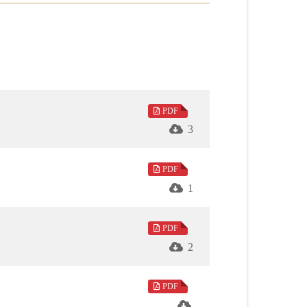
大師全集》為底本，從十大面相系統論述星
，除了重點摘要各章內容，並有六位學者發
PDF
讀者對《雜阿含經》有進一步認識。「投稿
3
與現實意義。
PDF
》，提出有關修行與果報以及法印等問題；
1
結與內在覺醒，中英文同步刊登。
PDF
花在陽光中綻放，我們以文字為馨香，以篇
2
，以深情筆觸回望慈母風範。趙辜懷箴、張
是具遠見的文化推手，在塵世百轉中守護澄
PDF