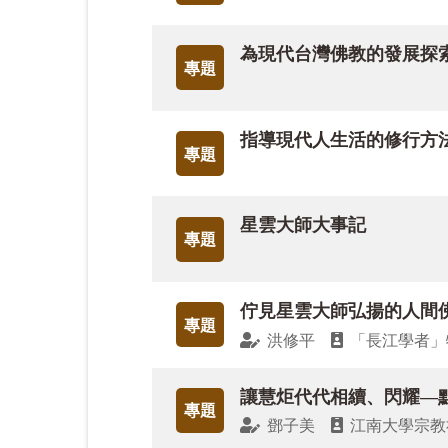
莫言以野菜的苦澀與母親的歌聲，刻畫戰
為現代台灣佛教的發展探
師緬懷星雲大師之母李劉玉英老奶奶，以
專題
信，情深義重，亦莊亦柔，流露佛性芬芳
【同慶佛誕沐慈恩】專題，從佛陀形象、
指導現代人生活的修行方
專題
弘願與教誨，慧寂法師從南北傳佛教不同
吳鈞堯小說〈小蒲團〉，以幽默筆調描寫
星雲大師大事記
專題
與不才間的曖昧與執著，終在母親的小蒲
揭示命運、信仰與宿業的牽引，展現少女
佇見星雲大師弘揚的人間
本期藝文版集結36 篇小說、散文、詩
專題
洪修平
「長江學者」
會中重生的力量。祈願在殊勝佛寶節之際
讓慧炬代代相續、閃耀—
專題
鄧子美
江南大學宗教