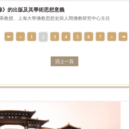
錄》的出版及其學術思想意義
系教授、上海大學佛教思想史與人間佛教研究中心主任
⇤
«
1
3
4
5
6
7
»
⇥
2
回上一頁