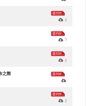
母親堅毅的背影下，生命得以延續。道悟法
。六篇文章，如寫給母親與佛陀的心靈書
PDF
2
法語禮讚大聖佛陀，丁天降溯源佛陀一生的
PDF
7
學評審場上的自我懷疑與理想幻滅，展現才
PDF
的母女在夢中化作黑貓，夢境與現實交錯，
2
布之際
PDF
教教育扎根印尼開啟契機，展現佛教在多元社
。佛誕節快樂！
PDF
2