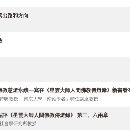
亂貧苦中不屈的母愛身影，重返童年與病痛交纏的生死邊緣，在
索出路和方向
她樸素堅忍、慈愛無私的身教，孕育出大師悲智雙運的精神風骨
。
歷史與教義三面向切入，展現佛誕節深遠意涵。星雲大師以詩意
法
視角，剖析佛陀的多重象徵與啟發。
一位自認為奇才者的內外掙扎，從屋頂打坐到瑜珈課堂，映照文
團旁找到柔軟的領悟。劉枋的〈深夜黑貓〉，描繪一對相依為命
雅萍在困境中覺醒，尋求救贖的歷程。
佛教慧燈永續—寫在《星雲大師人間佛教傳燈錄》新書發
歌、專題報導與漫畫，例如報導印尼佛光山佛教學院的成立，為佛
特聘教授、 南京大學「南雍學者」特任講座教授
，上述篇章能點亮讀者心中最柔軟的一隅，共沐慈光，同頌佛恩
點評《星雲大師人間佛教傳燈錄》 第三、六兩章
社會學研究所教授