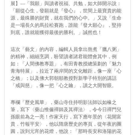
展】—「我願」與讀者祝福、共勉，如大師開示說：
專題
「願從心生，發願就是『發心』，世間上最寶貴的能
人間佛教的來龍去脈
源，最殊勝的財寶，就在我們的心中。」又說「生命
PDF
是一場長久的馬拉松賽跑，誰能『發大願心』，堅持
段玉明
四川大學佛教與社會研究所教授
到底，誰就能獲得最後的勝利。」誠然也！
22
這次「藝文」的內容，編輯人員拿出熬煮「臘八粥」
專題
的精神，細細烹調，盼望讀者諸君能體會其中，例
發揚中國佛教優良傳統，在契理契機
PDF
如：「人間佛教專題」，有田青教授總策劃的「魅力
中推進人間佛教
青海特展」，拉近了兩岸間的文化離距，像一座「心
洪修平
南京大學哲學系教授
13
之橋」；以及佛大郭朝順教授對新學子特別的講話
「戒與慈」，像一把「心之鑰」，讀之大開智眼。
專題
專欄「歷史風華」，藥山寺住持明影法師以如椽之
人間佛教在未來兩岸文化認同與國際
PDF
筆，寫下〈藥山惟儼禪師及其禪法〉，令今日禪門兒
地緣政治中的重要作用
孫眼前為之一亮！作家天行，寫下應年景的〈花開富
唐忠毛
華東師範大學社會發展學院教授
貴．竹報平安〉，他以隋唐歷史的專頁，從年夜的團
14
圓，說到元宵的花燈，他說：「那時長安和洛陽的花