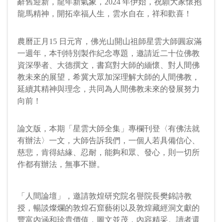
辭舊迎新，龍年新氣象，2024 年伊始，祝願大家懷抱
龍馬精神，開拓幸福人生，雲水自在，祥和歡喜！
文章分類
農曆正月15 日元宵，佛光山開山祖師星雲大師圓寂滿
一週年，本刊特別製作紀念專題，邀請近二十位佛教
專題
資深學者、大德撰文，書寫對大師的緬懷、對人間佛
「後星雲時代」的星雲大師
PDF
教未來的展望，希冀大眾加深理解大師的人間佛教，
何建明
延續其精神與理念，共同為人間佛教未來的發展努力
中國人民大學哲學院及佛教與宗教學理論研究
向前！
所教授
48
論文版，本期「星雲大師全集」專欄刊登〈有佛法就
有辦法〉一文，大師告訴我們，一個人若具備信心、
專題
慈悲，肯得結緣、忍耐，能夠和眾、發心，則一切所
作都有辦法，無事不辦。
人間佛教與文學圖像學
PDF
吳光正
武漢大學中國宗教文學與宗教文獻研究中心教
「人間論壇」，邀請敦煌研究院名譽院長樊錦詩教
授
授，暢談燦爛的敦煌石窟藝術以及敦煌藏經洞文獻的
29
豐富內涵和珍貴價值，圖文並茂，內容精采。讀者還