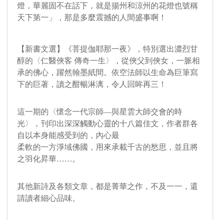
燈，華麗固不在話下，就是揚州和涼州的花燈也號稱
天下第一」，那是多麼震撼的人間盛事啊！
專題
人間佛教的未來
PDF
【新書文選】《菩提伽耶那一夜》，特別選出濃烈甘
柴松林
環境與發展基金會董事長
32
醇的〈仁醫俠客 傳奇一生〉，從俠父到俠女，一脈相
承的佛心，躍然翰墨紙間。依空法師以生命為巨筆寫
專題
下的巨著，讀之酣暢淋漓，令人回眸再三！
星雲大師人間佛教與新全球化
PDF
張文良
中國人民大學哲學院教授
20
這一期的〈懷念一代宗師—與星雲大師交會的時
光〉，刊印出深深觸動心靈的十八篇佳文，作者群各
自以本身能感受到的，內心最
2
3
4
5
6
7
»
⇥
1
柔軟的一方淨域佛國，用來承載千古的愁思，並且將
之羽化昇華……。
其他新詩及各類文章，都是菁華之作，不及一一，還
請讀者細心品味。