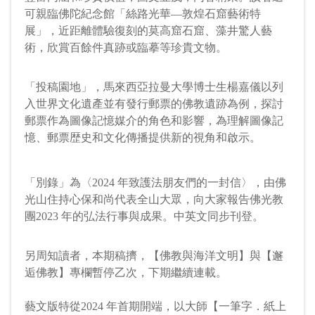
可親臨佛陀紀念館「絲路光華—敦煌石窟藝術特
展」，近距離體驗復刻的莫高窟石窟、藻井驚人藝
專題
術，欣賞百餘件真跡或臨摹等珍貴文物。
步入「後現代」的多層次人間佛教
PDF
李四龍
北京大學哲學系教授
37
「投稿園地」，馬來西亞拉曼大學博士生楊嘉儀以列
入世界文化遺產並有發行郵票的佛教遺跡為例，探討
郵票作為圖像記憶媒介的角色和影響，為理解圖像記
專題
憶、郵票歴史和文化傳播提供新的視角和啟示。
沿著星雲大師的十個佛教現代化道路
PDF
繼續前進
「別錄」為〈2024 年致護法朋友們的一封信〉，由佛
李利安
西北大學玄奘研究院院長
30
光山住持心保和尚代表全山大眾，向大家報告佛光教
團2023 年的弘法行事與成果。中英文同步刊登。
專題
真如佛性—星雲大師開示的「生命權
PDF
另周知讀者，本期稿擠，【佛教與海洋文明】與【邂
利」
逅佛教】專欄暫停乙次，下期繼續連載。
李向平
華東師範大學社會學系教授
20
藝文版特從2024 年首期開端，以大師【一筆字．紙上