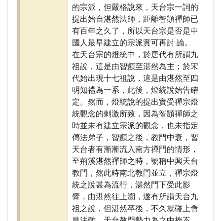
的宗派，但嚴格說來，天台宗一詞的
提出始自湛然法師，距離智顗禪師已
有百年之久了，所以天台宗是否是中
國人最早建立的宗派實可再討 論。
在天台宗的燈統中，於唐代有所謂九
祖說，這是由智顗至湛然為主；於宋
代始出現十七祖說，這是由湛然至四
明知禮為一系，此後，燈統說始告確
定。然而，燈統說的提出實受禪宗燈
統觀念的剌激所致，因為智顗禪師之
時並未有建立宗派的觀念，也未指定
傳法弟子，智顗之後，教門中衰，習
天台者有漸漸流入南方禪門的情形，
至荊溪湛然禪師之時，號稱中興天台
教門，然此時南北教門並立，禪宗燈
統之說甚為流行，湛然門下受此影
響，由湛然往上溯，遂有所謂天台九
祖之說，但湛然卒後，不久就碰上會
昌法難，天台教門勢力為之中挫不