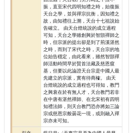
振，直至宋代四明知禮之時，始復振
天台之學，並與禪宗抗衡，因知禮之
故，由知禮往上溯，天台十七祖說始
告確立。 由天台燈統說的成立過程
可知，天台之學雖創興於智顗禪師之
時，但宗派的提出卻是到了荊溪湛然
之時，而到了宋代之時，天台宗的地
位始告穩定，由此看來，雖然智顗禪
師活動時間早於賢首法藏及慈恩窺
基，但要以此論證天台宗是中國人最
先建立的宗派，實有待商榷。 由天
台燈統說的成立過程也可得知，教門
之興衰在於有無人才，天台教門若非
在中唐有湛然禪師、在北宋初有四明
知禮法師，則天台教門恐亦將如三論
宗或慈恩宗般曇花一現，或則融入禪
宗亦未可知。