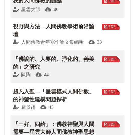
我對人間佛教的體認
PDF
星雲大師
49
視野與方法—人間佛教學術前沿論
PDF
壇
人間佛教青年寫作論文集編輯
33
「佛說的、人要的、淨化的、善美
PDF
的」之研究
陳陶
44
超凡入聖—「星雲模式人間佛教」
PDF
的神聖性建構問題探析
龐景超
43
「三好、四給」：佛教神聖與人間
PDF
需要—星雲大師人間佛教神聖思想