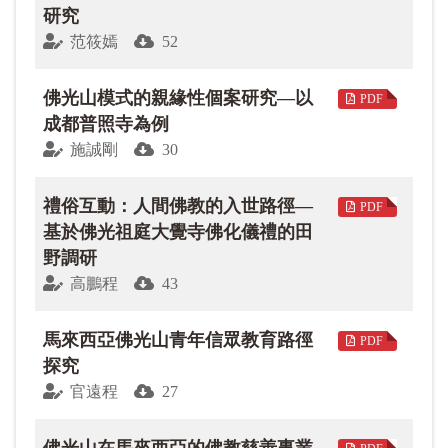
研究
范筱嫣
52
佛光山模式的親緣性個案研究—以
PDF
成都普照寺為例
施誠剛
30
禮俗互動：人間佛教的入世路徑—
PDF
基於佛光祖庭大覺寺佛化儀禮的田
野調研
高鵬程
43
馬來西亞佛光山青年信眾教育路徑
PDF
探究
官遠程
27
佛光山在馬來西亞的佛教慈善事業