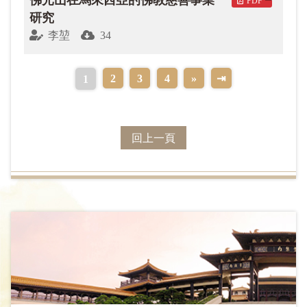
PDF
研究
李堃
34
2
3
4
»
⇥
1
回上一頁