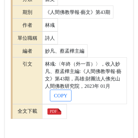
期別
《人間佛教學報‧藝文》第43期
作者
林彧
單位職稱
詩人
編者
妙凡、蔡孟樺主編
引文
林彧:〈年終（外一首）〉，收入妙
凡、蔡孟樺主編:《人間佛教學報‧藝
文》第43期，高雄:財團法人佛光山
人間佛教研究院，2023年 01月
COPY
全文下載
PDF