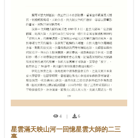
4
|
6
星雲滿天映山河一回憶星雲大師的二三
事