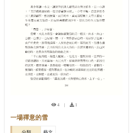
4
|
1
一場禪意的雪
分類
藝文