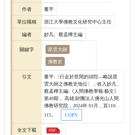
作者
董平
單位職稱
浙江大學佛教文化研究中心主任
編者
妙凡、蔡孟樺主編
星雲大師
關鍵字
佛教史
引文
董平:〈行走於世間的頭陀―略說星
雲大師之佛教史地位〉，收入妙凡、
蔡孟樺主編:《人間佛教學報‧藝文》
第49期， 高雄:財團法人佛光山人間
佛教研究院，2024年 01月，頁110-
115。
COPY
全文下載
PDF