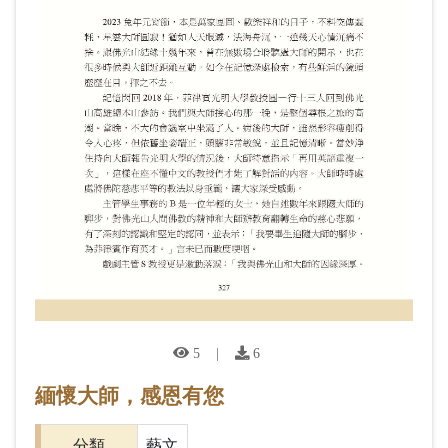
5
|
6
緬懷大師，感恩有您
分類
藝文