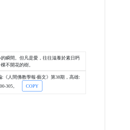
心的瞬間。但凡是愛，往往滋養於素日眄
一棵不開花的樹。
《人間佛教學報‧藝文》第38期，高雄:
-305。
COPY