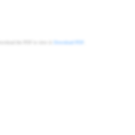
ownload the PDF to view it:
Download PDF
.