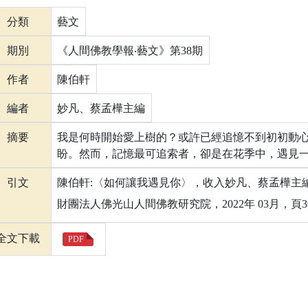
分類
藝文
期別
《人間佛教學報‧藝文》第38期
作者
陳伯軒
編者
妙凡、蔡孟樺主編
摘要
我是何時開始愛上樹的？或許已經追憶不到初初動
盼。然而，記憶最可追索者，卻是在花季中，遇見
引文
陳伯軒:〈如何讓我遇見你〉，收入妙凡、蔡孟樺主編:
財團法人佛光山人間佛教研究院，2022年 03月，頁300
全文下載
PDF