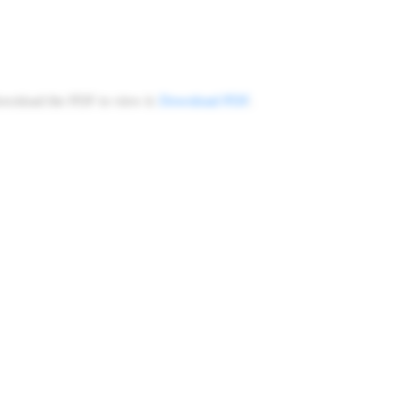
ownload the PDF to view it:
Download PDF
.