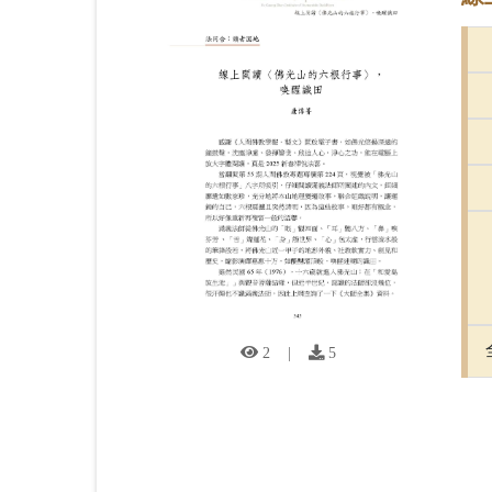
2
|
5