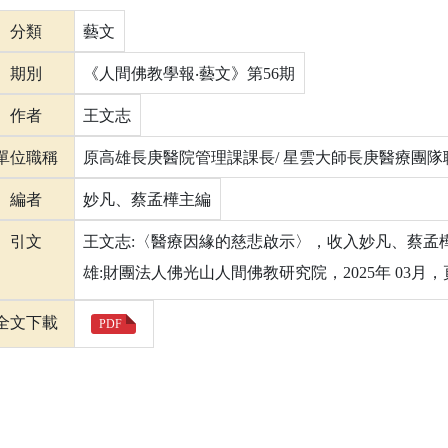
分類
藝文
期別
《人間佛教學報‧藝文》第56期
作者
王文志
單位職稱
原高雄長庚醫院管理課課長/ 星雲大師長庚醫療團隊
編者
妙凡、蔡孟樺主編
引文
王文志:〈醫療因緣的慈悲啟示〉，收入妙凡、蔡孟樺
雄:財團法人佛光山人間佛教研究院，2025年 03月，頁3
全文下載
PDF