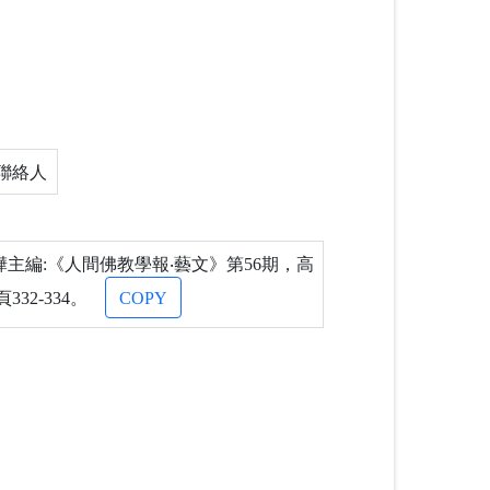
聯絡人
主編:《人間佛教學報‧藝文》第56期，高
32-334。
COPY