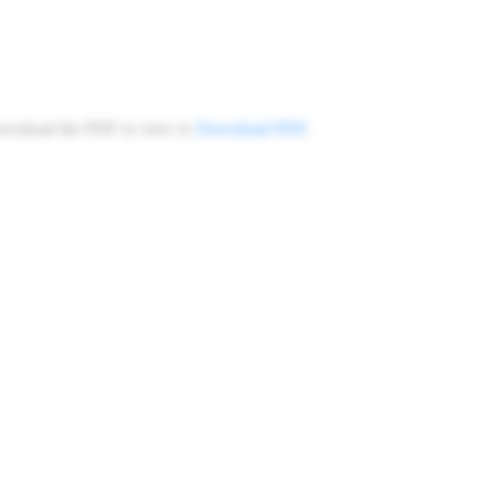
ownload the PDF to view it:
Download PDF
.