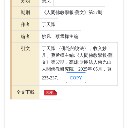
分類
藝文
期別
《人間佛教學報‧藝文》第57期
作者
丁天降
編者
妙凡、蔡孟樺主編
引文
丁天降:〈佛陀的說法〉，收入妙
凡、蔡孟樺主編:《人間佛教學報‧藝
文》第57期，高雄:財團法人佛光山
人間佛教研究院，2025年 05月，頁
235-237。
COPY
全文下載
PDF