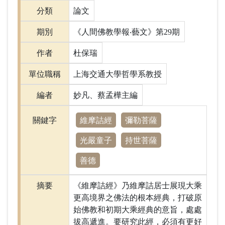
分類
論文
期別
《人間佛教學報‧藝文》第29期
作者
杜保瑞
單位職稱
上海交通大學哲學系教授
編者
妙凡、蔡孟樺主編
維摩詰經
彌勒菩薩
關鍵字
光嚴童子
持世菩薩
善德
摘要
《維摩詰經》乃維摩詰居士展現大乘
更高境界之佛法的根本經典，打破原
始佛教和初期大乘經典的意旨，處處
拔高遞進。要研究此經，必須有更好