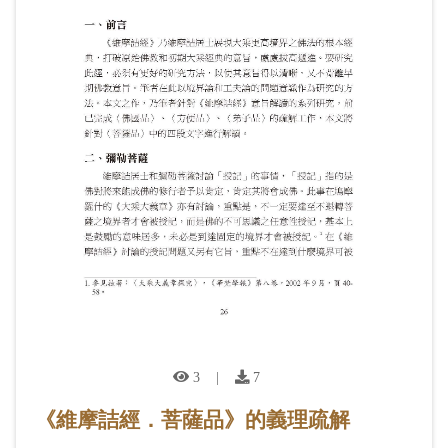
3
|
7
《維摩詰經．菩薩品》的義理疏解