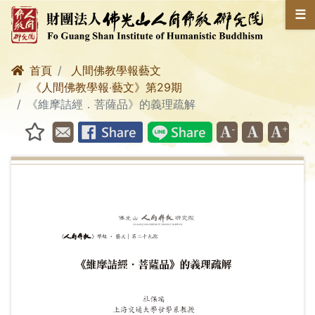
☰
首頁
人間佛教學報藝文
《人間佛教學報‧藝文》第29期
《維摩詰經．菩薩品》的義理疏解