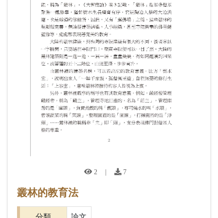
2
|
7
叢林的教育法
分類
論文