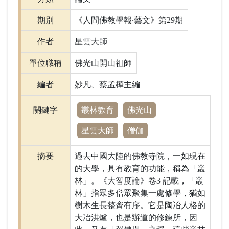
期別
《人間佛教學報‧藝文》第29期
作者
星雲大師
單位職稱
佛光山開山祖師
編者
妙凡、蔡孟樺主編
叢林教育
佛光山
關鍵字
星雲大師
僧伽
摘要
過去中國大陸的佛教寺院，一如現在
的大學，具有教育的功能，稱為「叢
林」。《大智度論》卷3 記載，「叢
林」指眾多僧眾聚集一處修學，猶如
樹木生長整齊有序。它是陶冶人格的
大冶洪爐，也是辦道的修鍊所，因