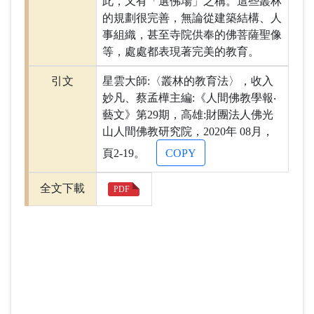
此，又有「選佛場」之稱。這些叢林
的規劃很完善，無論從建築結構、人
事組織，甚至寺院供奉的佛菩薩聖像
等，處處都表現著完美的教育。
引文
星雲大師:〈叢林的教育法〉，收入
妙凡、蔡孟樺主編:《人間佛教學報‧
藝文》第29期，高雄:財團法人佛光
山人間佛教研究院，2020年 08月，
頁2-19。
COPY
全文下載
PDF