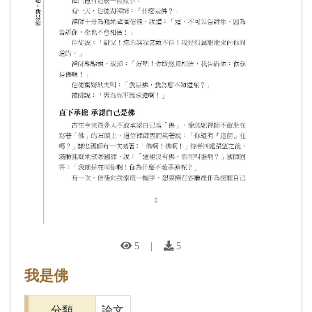
5
|
5
我是佛
分類
論文