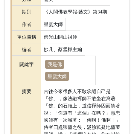
期別
《人間佛教學報‧藝文》第34期
作者
星雲大師
單位職稱
佛光山開山祖師
編者
妙凡、蔡孟樺主編
我是佛
關鍵字
星雲大師
摘要
古往今來很多人不敢承認自己是
「佛」，像法融禪師不敢坐在寫著
「佛」的石頭上，道信禪師因而笑著
說：「你還有『這個』在嗎？」慧忠
國師有一次喊著：「佛啊！佛啊！」
侍者四處張望之後，滿臉狐疑地望著