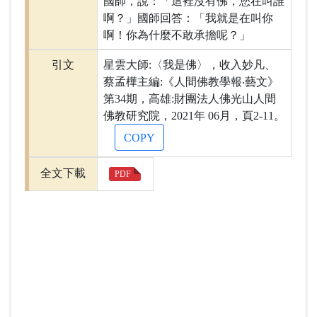
國師，說：「這裡沒有佛，您在叫誰
啊？」國師回答：「我就是在叫你
啊！你為什麼不敢承擔呢？」
引文
星雲大師:〈我是佛〉，收入妙凡、
蔡孟樺主編:《人間佛教學報‧藝文》
第34期，高雄:財團法人佛光山人間
佛教研究院，2021年 06月，頁2-11。
COPY
全文下載
PDF