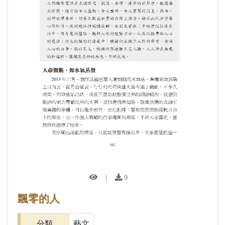
|
9
飄零的人
分類
藝文