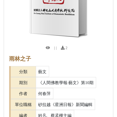
| |
2
雨林之子
分類
藝文
期別
《人間佛教學報‧藝文》第10期
作者
何春萍
單位職稱
砂拉越《星洲日報》新聞編輯
編者
妙凡、蔡孟樺主編