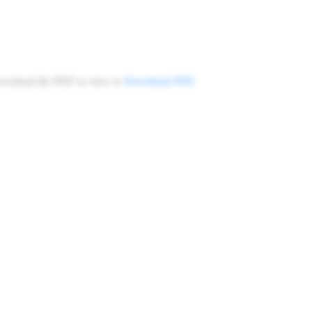
ownload the PDF to view it:
Download PDF
.