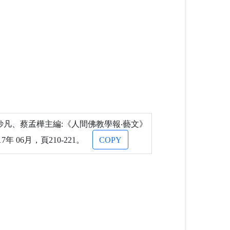
凡、蔡孟樺主編:《人間佛教學報‧藝文》
 06月，頁210-221。
COPY