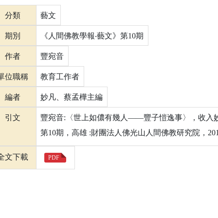
分類
藝文
期別
《人間佛教學報‧藝文》第10期
作者
豐宛音
單位職稱
教育工作者
編者
妙凡、蔡孟樺主編
引文
豐宛音:〈世上如儂有幾人——豐子愷逸事〉，收入妙
第10期，高雄 :財團法人佛光山人間佛教研究院，2017年
全文下載
PDF