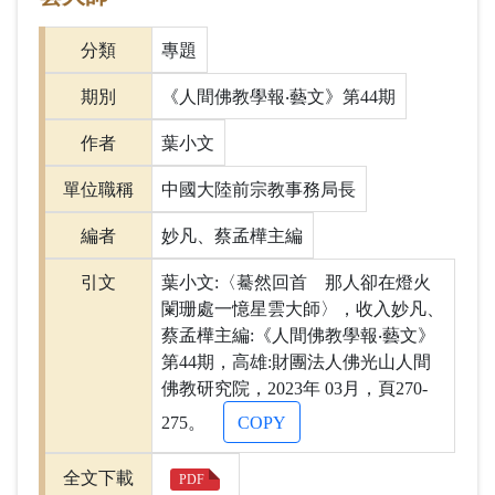
分類
專題
期別
《人間佛教學報‧藝文》第44期
作者
葉小文
單位職稱
中國大陸前宗教事務局長
編者
妙凡、蔡孟樺主編
引文
葉小文:〈驀然回首 那人卻在燈火
闌珊處一憶星雲大師〉，收入妙凡、
蔡孟樺主編:《人間佛教學報‧藝文》
第44期，高雄:財團法人佛光山人間
佛教研究院，2023年 03月，頁270-
275。
COPY
全文下載
PDF