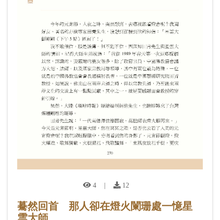
4
|
12
驀然回首 那人卻在燈火闌珊處一憶星
雲大師