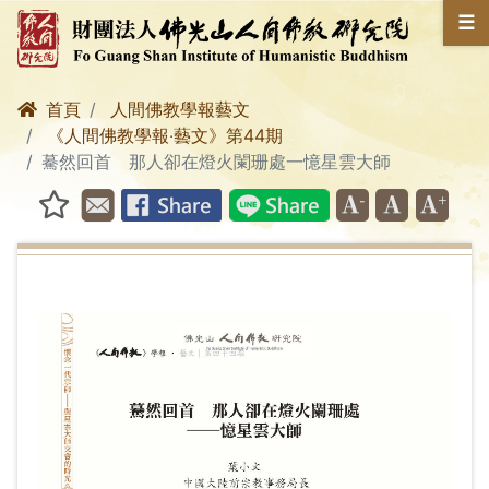
☰
首頁
人間佛教學報藝文
《人間佛教學報‧藝文》第44期
驀然回首 那人卻在燈火闌珊處一憶星雲大師