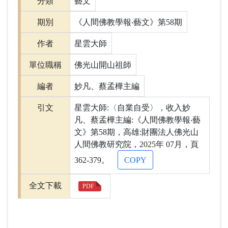
分類
藝文
期別
《人間佛教學報‧藝文》第58期
作者
星雲大師
單位職稱
佛光山開山祖師
編者
妙凡、蔡孟樺主編
引文
星雲大師:〈自業自受〉，收入妙
凡、蔡孟樺主編:《人間佛教學報‧藝
文》第58期，高雄:財團法人佛光山
人間佛教研究院，2025年 07月，頁
362-379。
COPY
全文下載
PDF