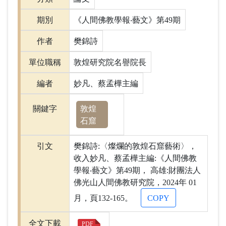
期別
《人間佛教學報‧藝文》第49期
作者
樊錦詩
單位職稱
敦煌研究院名譽院長
編者
妙凡、蔡孟樺主編
敦煌
關鍵字
石窟
引文
樊錦詩:〈燦爛的敦煌石窟藝術〉，
收入妙凡、蔡孟樺主編:《人間佛教
學報‧藝文》第49期， 高雄:財團法人
佛光山人間佛教研究院，2024年 01
月，頁132-165。
COPY
全文下載
PDF