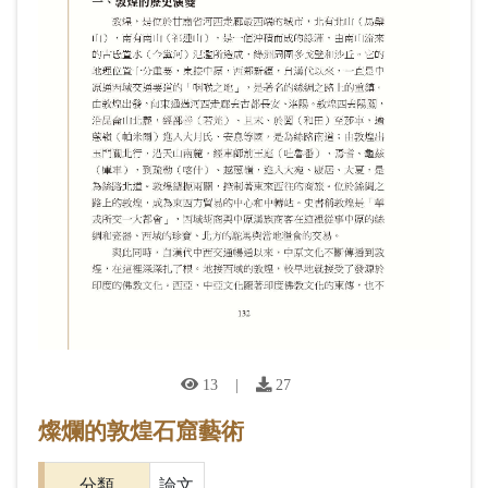
13
|
27
燦爛的敦煌石窟藝術
分類
論文