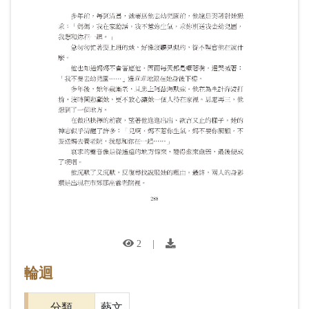
2
|
輪迴
分類
藝文