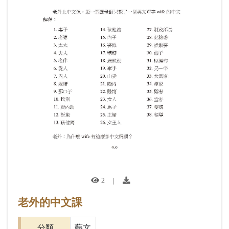
2
|
老外的中文課
分類
藝文