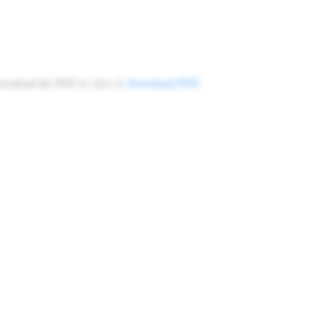
ownload the PDF to view it:
Download PDF
.