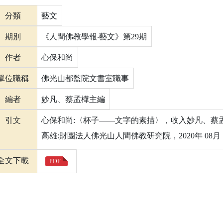
分類
藝文
期別
《人間佛教學報‧藝文》第29期
作者
心保和尚
單位職稱
佛光山都監院文書室職事
編者
妙凡、蔡孟樺主編
引文
心保和尚:〈杯子——文字的素描〉，收入妙凡、蔡孟
高雄:財團法人佛光山人間佛教研究院，2020年 08月，頁
全文下載
PDF