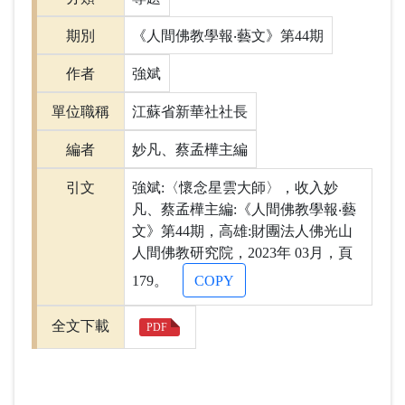
期別
《人間佛教學報‧藝文》第44期
作者
強斌
單位職稱
江蘇省新華社社長
編者
妙凡、蔡孟樺主編
引文
強斌:〈懷念星雲大師〉，收入妙
凡、蔡孟樺主編:《人間佛教學報‧藝
文》第44期，高雄:財團法人佛光山
人間佛教研究院，2023年 03月，頁
179。
COPY
全文下載
PDF