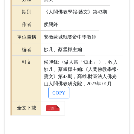
期別
《人間佛教學報‧藝文》第43期
作者
侯興鋒
單位職稱
安徽蒙城縣關帝中學教師
編者
妙凡、蔡孟樺主編
引文
侯興鋒:〈做人當「知止」 〉，收入
妙凡、蔡孟樺主編:《人間佛教學報‧
藝文》第43期，高雄:財團法人佛光
山人間佛教研究院，2023年 01月
COPY
全文下載
PDF