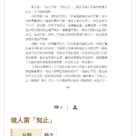
4
|
做人當「知止」
分類
藝文