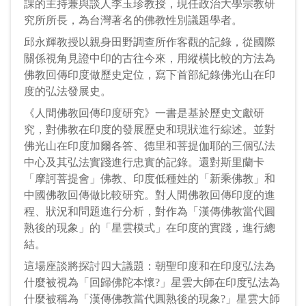
課的主持兼與談人李玉珍教授，現任政治大學宗教研
究所所長，為台灣著名的佛教性別議題學者。
邱永輝教授以親身田野調查所作客觀的記錄，從國際
關係視角見證中印的古往今來，用縱橫比較的方法為
佛教回傳印度做歷史定位，寫下首部紀錄佛光山在印
度的弘法發展史。
《人間佛教回傳印度研究》一書是基於歷史文獻研
究，對佛教在印度的發展歷史和現狀進行綜述。並對
佛光山在印度加爾各答、德里和菩提伽耶的三個弘法
中心及其弘法實踐進行忠實的記錄。還對斯里蘭卡
「摩訶菩提會」佛教、印度低種姓的「新乘佛教」和
中國佛教回傳做比較研究。對人間佛教回傳印度的進
程、狀況和問題進行分析，對作為「漢傳佛教當代圓
熟後的現象」的「星雲模式」在印度的實踐，進行總
結。
這場座談將探討四大議題：朝聖印度和在印度弘法為
什麼被視為「回歸佛陀本懷?」星雲大師在印度弘法為
什麼被稱為「漢傳佛教當代圓熟後的現象?」星雲大師