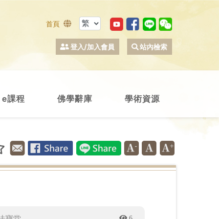
首頁
登入/加入會員
站內檢索
e課程
佛學辭庫
學術資源
6
法寶堂