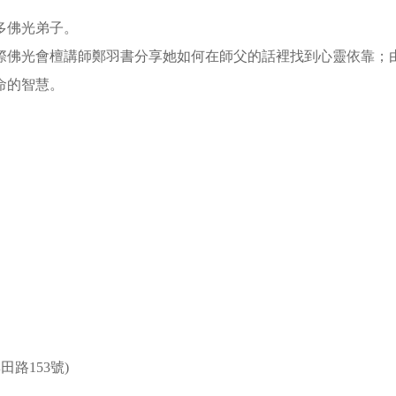
多佛光弟子。
際佛光會檀講師鄭羽書分享她如何在師父的話裡找到心靈依靠；
命的智慧。
路153號)